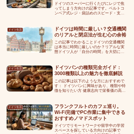
ドイツのスーパーに行くたびにレジで焦
ってしまう方向けの記事です。ベルトコ
ンベア式レジ・袋詰めのスピード・支払
い時の挨拶まで、一連の流れが把握でき
れば、余裕を持ってお会計に臨めるよう
になります。なお、この記事の情報は執
ドイツは時間に厳しい？交通機関
ドイツ生活
筆時点のものです。最新情...
のリアルと閉店法が生む心の余裕
この記事でわかることドイツの交通機関
は本当に時間に厳しいのか？リアルな実
態ドイツ人が「自分の時間」を大切にす
る理由ドイツ生活で筆者が得た時間感覚
の変化ドイツは時間に厳しいって本当？
交通機関の意外なリアルDBの遅延は珍し
ドイツパンの種類完全ガイド：
ドイツ生活
くありませんが、それで...
3000種類以上の魅力を徹底解説
この記事は以下のような方におすすめで
す： ドイツパンに興味があり、種類や特
徴を知りたい方 健康志向で栄養価の高い
パンを探している方 ライ麦パンの種類や
選び方を学びたい方 ドイツパンの食べ方
やアレンジ方法を知りたい方ドイツパン
フランクフルトのカフェ巡り。
ドイツ生活
は世界で最も種類...
Wi-Fi完備でPC作業に集中できる
おすすめノマドスポット
ドイツでリモートワークや留学中の学習
スペースを探している方向けの記事で