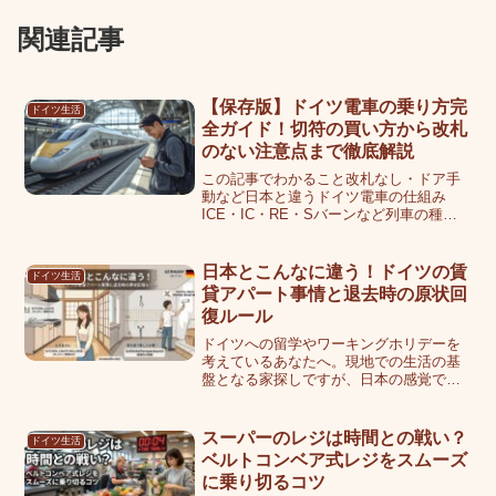
関連記事
【保存版】ドイツ電車の乗り方完
ドイツ生活
全ガイド！切符の買い方から改札
のない注意点まで徹底解説
この記事でわかること改札なし・ドア手
動など日本と違うドイツ電車の仕組み
ICE・IC・RE・Sバーンなど列車の種類
と使い分けDB Navigatorアプリを使った
チケット購入の手順遅延・検札・ホーム
確認など乗車時の注意点とマナードイツ
日本とこんなに違う！ドイツの賃
ドイツ生活
の電車で...
貸アパート事情と退去時の原状回
復ルール
ドイツへの留学やワーキングホリデーを
考えているあなたへ。現地での生活の基
盤となる家探しですが、日本の感覚で賃
貸アパートを契約しようとすると、文化
やルールの違いに驚くかもしれません。
特に退去時の原状回復ルールは日本とま
スーパーのレジは時間との戦い？
ドイツ生活
ったく異なり、知らないま...
ベルトコンベア式レジをスムーズ
に乗り切るコツ