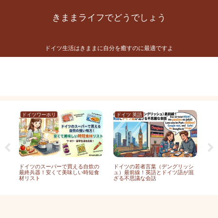
きままライフでどうでしょう
ドイツ生活はきままに自分を癒すのに最適ですよ
プライバシーポリシー
お問い合わせ
プロフィール
ドイツワーホリ
ドイツ 英語
ド
完
ドイツのスーパーで買える自炊の
ドイツの若者言葉（デングリッシ
ド
札
最終兵器！安くて美味しい時短食
ュ）最前線！英語とドイツ語が混
絶
材リスト
ざる不思議な会話
メ