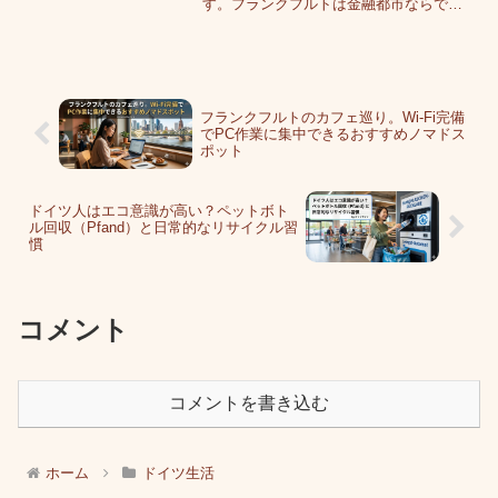
す。フランクフルトは金融都市ならでは
の整った環境があり、Wi-Fiや電源が完備
されたPC作業に最適なカフェが数多くあ
ります。ぼく自身、2003年から語学留学
でフランクフル...
フランクフルトのカフェ巡り。Wi-Fi完備
でPC作業に集中できるおすすめノマドス
ポット
ドイツ人はエコ意識が高い？ペットボト
ル回収（Pfand）と日常的なリサイクル習
慣
コメント
コメントを書き込む
ホーム
ドイツ生活