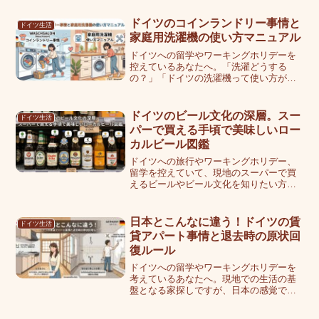
る」という悩みは現地到着後によく聞き
ます。ドイツの自転車文化は日本と大き
ドイツのコインランドリー事情と
ドイツ生活
く異なりますが、基本ルールと...
家庭用洗濯機の使い方マニュアル
ドイツへの留学やワーキングホリデーを
控えているあなたへ。「洗濯どうする
の？」「ドイツの洗濯機って使い方が難
しそう」──そんな不安を感じている方は
少なくありません。実際、硬水による洗
濯物のゴワゴワや、ドイツ語だらけの操
ドイツのビール文化の深層。スー
ドイツ生活
作パネルに最初は戸惑うこ...
パーで買える手頃で美味しいロー
カルビール図鑑
ドイツへの旅行やワーキングホリデー、
留学を控えていて、現地のスーパーで買
えるビールやビール文化を知りたい方向
けの記事です。ドイツといえばやはりビ
ールですね。ぼく自身、2003年秋から語
学留学でフランクフルトに約1年滞在した
日本とこんなに違う！ドイツの賃
ドイツ生活
際も、スーパーに並...
貸アパート事情と退去時の原状回
復ルール
ドイツへの留学やワーキングホリデーを
考えているあなたへ。現地での生活の基
盤となる家探しですが、日本の感覚で賃
貸アパートを契約しようとすると、文化
やルールの違いに驚くかもしれません。