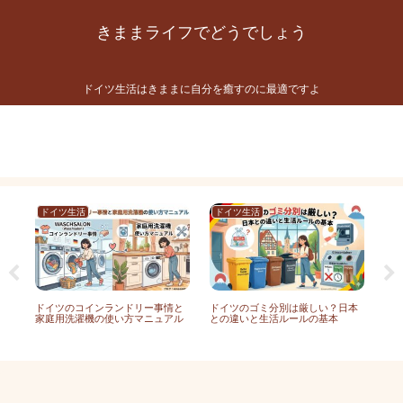
きままライフでどうでしょう
ドイツ生活はきままに自分を癒すのに最適ですよ
プライバシーポリシー
お問い合わせ
プロフィール
ドイツ生活
ドイツ生活
ド
ー
ドイツのコインランドリー事情と
ドイツのゴミ分別は厳しい？日本
ド
ー
家庭用洗濯機の使い方マニュアル
との違いと生活ルールの基本
生
ペ