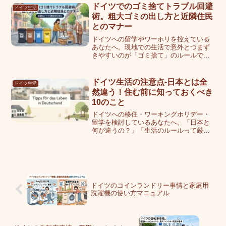
特に退去時の原状回復ルールは日本とま
ドイツでのゴミ捨てトラブル回避
ドイツ生活
ったく異なり、知らないま...
術。粗大ゴミの出し方と近隣住民
とのマナー
ドイツへの留学やワーホリを控えている
あなたへ。現地での生活で意外とつまず
きやすいのが「ゴミ捨て」のルールで
す。2003年秋から1年間フランクフルトで
生活した際、私も最初は分別の細かさに
戸惑いました。ドイツは環境保護先進国
ドイツ生活の注意点-日本とは全
ドイツ生活
ゆえに、ゴミ出しのル...
然違う！住む前に知っておくべき
10のこと
ドイツへの移住・ワーキングホリデー・
留学を検討しているあなたへ。「日本と
何が違うの？」「生活のルールって厳し
いの？」と不安になっていませんか。ぼ
くは2003〜2004年にフランクフルトでワ
ーキングホリデーを経験しました。渡航
前にまったく知ら...
ドイツのコインランドリー事情と家庭用
洗濯機の使い方マニュアル