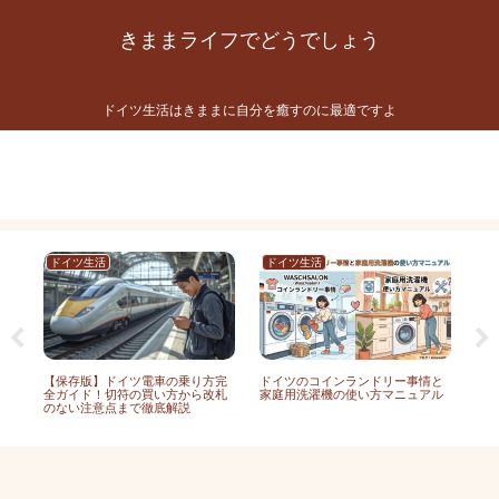
きままライフでどうでしょう
ドイツ生活はきままに自分を癒すのに最適ですよ
プライバシーポリシー
お問い合わせ
プロフィール
ドイツ生活
ドイツ生活
ド
戸
【保存版】ドイツ電車の乗り方完
ドイツのコインランドリー事情と
ド
全ガイド！切符の買い方から改札
家庭用洗濯機の使い方マニュアル
ワ
のない注意点まで徹底解説
面5