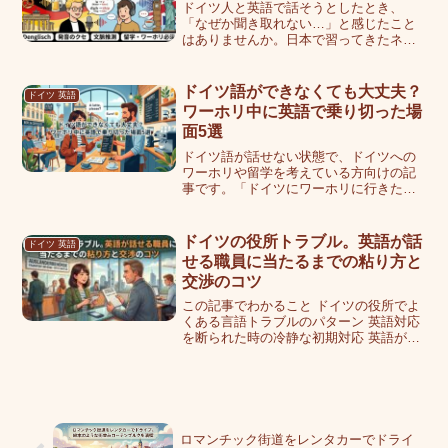
ドイツ人と英語で話そうとしたとき、
「なぜか聞き取れない…」と感じたこと
はありませんか。日本で習ってきたネイ
ティブ英語と、ドイツ人の話す英語は、
発音やリズムが大きく異なります。実は
ドイツ人の英語には「デングリッシュ
ドイツ語ができなくても大丈夫？
ドイツ 英語
（Denglisch）」と呼...
ワーホリ中に英語で乗り切った場
面5選
ドイツ語が話せない状態で、ドイツへの
ワーホリや留学を考えている方向けの記
事です。「ドイツにワーホリに行きたい
けれど、ドイツ語が全く話せない…」と
不安に思っていませんか？実はぼくも出
発前は「ドイツ語ができないと生活でき
ドイツの役所トラブル。英語が話
ドイツ 英語
ないのでは？」とかなり心...
せる職員に当たるまでの粘り方と
交渉のコツ
この記事でわかること ドイツの役所でよ
くある言語トラブルのパターン 英語対応
を断られた時の冷静な初期対応 英語が話
せる職員を引き出す実践的な交渉術 事前
準備で役所トラブルをゼロに近づける方
法ドイツの役所事情と立ちはだかる言語
の壁ドイツの役所...
ロマンチック街道をレンタカーでドライ