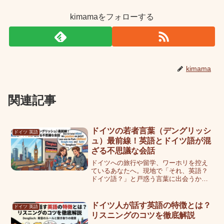
kimamaをフォローする
kimama
関連記事
ドイツの若者言葉（デングリッシ
ドイツ 英語
ュ）最前線！英語とドイツ語が混
ざる不思議な会話
ドイツへの旅行や留学、ワーホリを控え
ているあなたへ。現地で「それ、英語？
ドイツ語？」と戸惑う言葉に出会うかも
しれません。それは若者を中心に広がる
「デングリッシュ」。本記事では、英語
とドイツ語が混ざる不思議な現象の最前
ドイツ人が話す英語の特徴とは？
ドイツ 英語
線と、知っておくと役立つ...
リスニングのコツを徹底解説