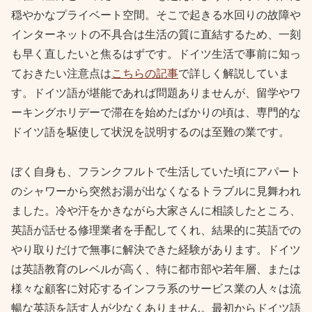
穏やかなプライベート空間。そこで起きる水回りの故障や
インターネットの不具合は生活の質に直結するため、一刻
も早く直したいと焦るはずです。ドイツ生活で事前に知っ
ておきたい注意点は
こちらの記事
で詳しく解説していま
す。ドイツ語が堪能であれば問題ありませんが、留学やワ
ーキングホリデーで滞在を始めたばかりの頃は、専門的な
ドイツ語を駆使して状況を説明するのは至難の業です。
ぼく自身も、フランクフルトで生活していた頃にアパート
のシャワーから突然お湯が出なくなるトラブルに見舞われ
ました。冷や汗をかきながら大家さんに相談したところ、
英語が話せる修理業者を手配してくれ、結果的に英語での
やり取りだけで無事に解決できた経験があります。ドイツ
は英語教育のレベルが高く、特に都市部や若年層、または
様々な顧客に対応するインフラ系のサービス業の人々は流
暢な英語を話す人が少なくありません。最初からドイツ語