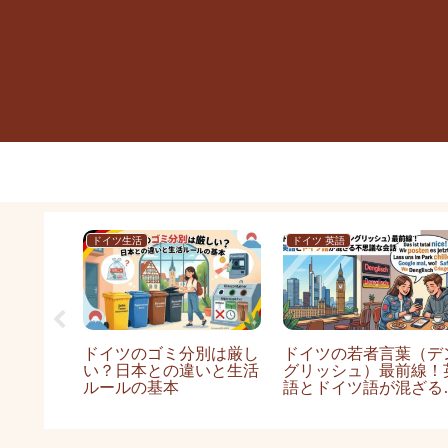
プラ
ドイツ生活
ドイツ 英語
空港での
ドイツのゴミ分別は厳し
ドイツの若者言葉（デ
潰し方。
い？日本との違いと生活
グリッシュ）最前線！
ウンジ活
ルールの基本
語とドイツ語が混ざる
思議な会話