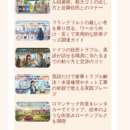
ル回避術。粗大ゴミの出し
方と近隣住民とのマナー
フランクフルトの厳しい冬
を乗り切る。ワーホリ向
け・安くて実用的な防寒グ
ッズ調達ガイド
ドイツの役所トラブル。英
語が話せる職員に当たるま
での粘り方と交渉のコツ
英語だけで家事トラブル解
決！水道修理やネット工事
の依頼で使える実践フレー
ズ
ロマンチック街道をレンタ
カーでドライブ。絵本のよ
うな街並みローテンブルク
を満喫