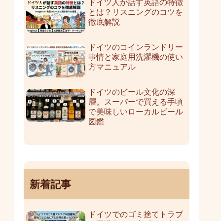
ドイツ人が話す英語の特徴
とは？リスニングのコツを
徹底解説
ドイツのコインランドリー
事情と家庭用洗濯機の使い
方マニュアル
ドイツのビール文化の深
層。スーパーで買える手頃
で美味しいローカルビール
図鑑
新着記事
ドイツでのゴミ捨てトラブ