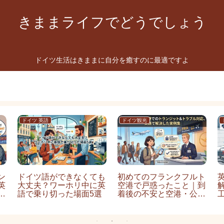
きままライフでどうでしょう
ドイツ生活はきままに自分を癒すのに最適ですよ
イバシーポリシー
お問い合わせ
プロフィール
ドイツ 英語
ドイツ観光
ン
ドイツ語ができなくても
初めてのフランクフルト
英
大丈夫？ワーホリ中に英
空港で戸惑ったこと｜到
不
語で乗り切った場面5選
着後の不安と空港・公共
トイレの実用メモ