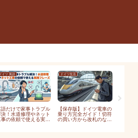
ドイツ 英語
ドイツ生活
ドイツ留学
英語だけで家事トラブル
【保存版】ドイツ電車の
ドイツ
解決！水道修理やネット
乗り方完全ガイド！切符
を徹底
工事の依頼で使える実践
の買い方から改札のない
きるも
フレーズ
注意点まで徹底解説